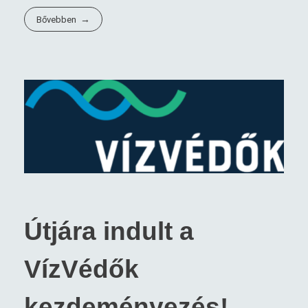
Bővebben
Útjára indult a
VízVédők
kezdeményezés!