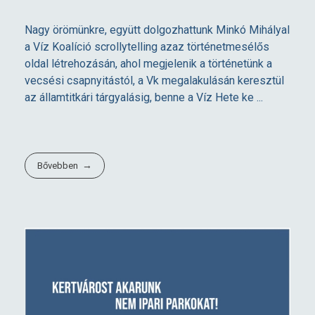
Nagy örömünkre, együtt dolgozhattunk Minkó Mihályal
a Víz Koalíció scrollytelling azaz történetmesélős
oldal létrehozásán, ahol megjelenik a történetünk a
vecsési csapnyitástól, a Vk megalakulásán keresztül
az államtitkári tárgyalásig, benne a Víz Hete ke ...
Bővebben