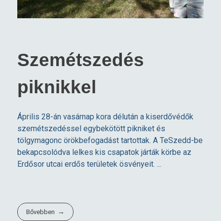
Szemétszedés
piknikkel
Április 28-án vasárnap kora délután a kiserdővédők
szemétszedéssel egybekötött pikniket és
tölgymagonc örökbefogadást tartottak. A TeSzedd-be
bekapcsolódva lelkes kis csapatok járták körbe az
Erdősor utcai erdős területek ösvényeit. ...
Bővebben