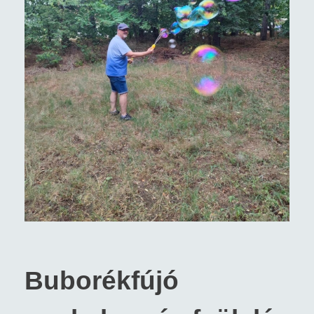
Buborékfújó