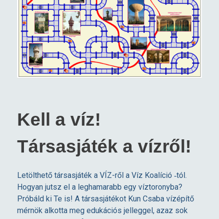
Kell a víz!
Társasjáték a vízről!
Letölthető társasjáték a VÍZ-ről a Víz Koalíció ‑tól.
Hogyan jutsz el a leghamarabb egy víztoronyba?
Próbáld ki Te is! A társasjátékot Kun Csaba vízépítő
mérnök alkotta meg edukációs jelleggel, azaz sok