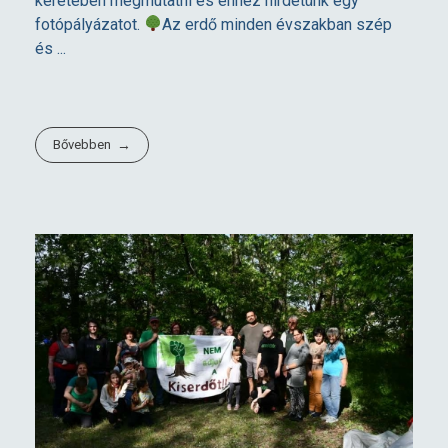
keretében megmutatni és ehhez hirdetünk egy
fotópályázatot.
Az erdő minden évszakban szép
és ...
Bővebben