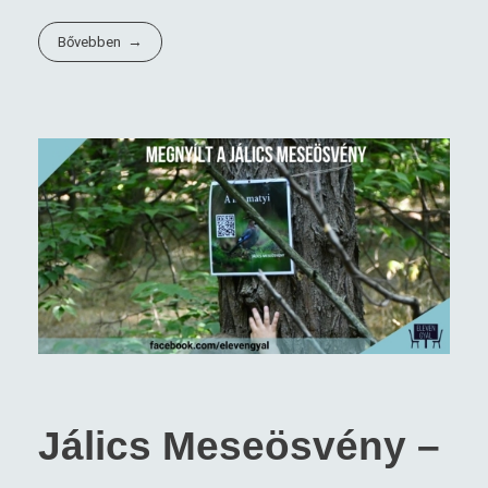
Bővebben
Jálics Meseösvény –