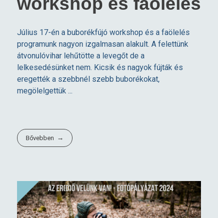
workshop és faölelés
Július 17-én a buborékfújó workshop és a faölelés
programunk nagyon izgalmasan alakult. A felettünk
átvonulóvihar lehűtötte a levegőt de a
lelkesedésünket nem. Kicsik és nagyok fújták és
eregették a szebbnél szebb buborékokat,
megölelgettük ...
Bővebben