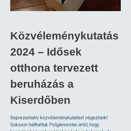
Közvéleménykutatás
2024 – Idősek
otthona tervezett
beruházás a
Kiserdőben
Reprezentatív közvéleménykutatást végeztünk!
Sokszor hallhattuk Polgármester úrtól, hogy