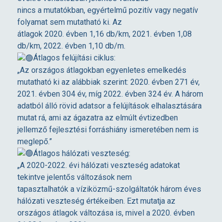
l
nincs a mutatókban, egyértelmű pozitív vagy negatív
folyamat sem mutatható ki. Az
l
átlagok 2020. évben 1,16 db/km, 2021. évben 1,08
db/km, 2022. évben 1,10 db/m.
á
Átlagos felújítási ciklus:
„Az országos átlagokban egyenletes emelkedés
t
mutatható ki az alábbiak szerint: 2020. évben 271 év,
2021. évben 304 év, míg 2022. évben 324 év. A három
ó
adatból álló rövid adatsor a felújítások elhalasztására
mutat rá, ami az ágazatra az elmúlt évtizedben
jellemző fejlesztési forráshiány ismeretében nem is
h
meglepő.”
Átlagos hálózati veszteség:
á
„A 2020-2022. évi hálózati veszteség adatokat
tekintve jelentős változások nem
l
tapasztalhatók a víziközmű-szolgáltatók három éves
hálózati veszteség értékeiben. Ezt mutatja az
országos átlagok változása is, mivel a 2020. évben
ó