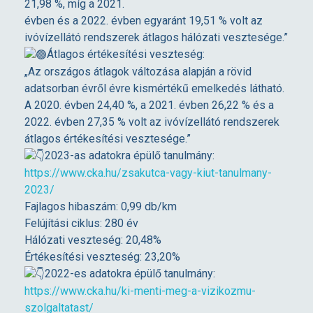
21,98 %, míg a 2021.
évben és a 2022. évben egyaránt 19,51 % volt az
z
ivóvízellátó rendszerek átlagos hálózati vesztesége.”
Átlagos értékesítési veszteség:
a
„Az országos átlagok változása alapján a rövid
adatsorban évről évre kismértékű emelkedés látható.
t
A 2020. évben 24,40 %, a 2021. évben 26,22 % és a
2022. évben 27,35 % volt az ivóvízellátó rendszerek
átlagos értékesítési vesztesége.”
o
2023-as adatokra épülő tanulmány:
https://www.cka.hu/zsakutca-vagy-kiut-tanulmany-
k
2023/
Fajlagos hibaszám: 0,99 db/km
2
Felújítási ciklus: 280 év
Hálózati veszteség: 20,48%
Értékesítési veszteség: 23,20%
0
2022-es adatokra épülő tanulmány:
https://www.cka.hu/ki-menti-meg-a-vizikozmu-
2
szolgaltatast/