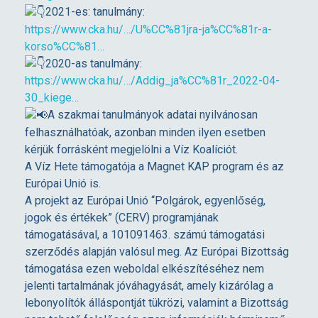
2021-es: tanulmány:
2
https://www.cka.hu/…/U%CC%81jra-ja%CC%81r-a-
korso%CC%81…
.
2020-as tanulmány:
https://www.cka.hu/…/Addig_ja%CC%81r_2022-04-
30_kiege…
é
A szakmai tanulmányok adatai nyilvánosan
felhasználhatóak, azonban minden ilyen esetben
v
kérjük forrásként megjelölni a Víz Koalíciót.
A Víz Hete támogatója a Magnet KAP program és az
i
Európai Unió is.
A projekt az Európai Unió “Polgárok, egyenlőség,
á
jogok és értékek” (CERV) programjának
támogatásával, a 101091463. számú támogatási
szerződés alapján valósul meg. Az Európai Bizottság
l
támogatása ezen weboldal elkészítéséhez nem
jelenti tartalmának jóváhagyását, amely kizárólag a
l
lebonyolítók álláspontját tükrözi, valamint a Bizottság