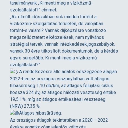
z
tanulmányunk „Ki menti meg a víziközmű-
szolgáltatást?” címmel.
i
„Az elmúlt időszakban sok minden történt a
víziközmű-szolgáltatás területén, de valójában
történt-e valami? Vannak díjképzésre vonatkozó
v
megszellőztetett elképzelések, nem nyilvános
stratégiai tervek, vannak intézkedések,jogszabályok,
ó
vannak 30 évre titkosított dokumentumok, de a kérdés
egyre sürgetőbb: Ki menti meg a víziközmű-
v
szolgáltatást?”
A rendelkezésre álló adatok összegzése alapján
í
2022-ben az országos viszonylatban vett átlagos
hibasűrűség 1,10 db/km, az átlagos felújítási ciklus
hossza 324 év, az átlagos hálózati veszteség értéke
z
19,51 %, míg az átlagos értékesítési veszteség
(NRW) 27,35 %.
e
Átlagos hibasűrűség:
Az országos átlagok tekintetében a 2020 – 2022
évekre vonatkozóan jelentős változás