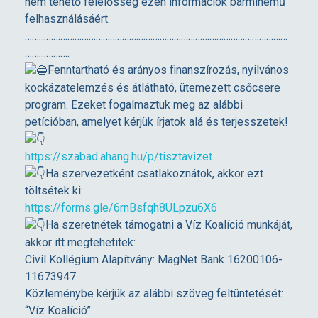
nem tehető felelősség ezen információk bárminemű
a
felhasználásáért.
…………………………………………………………………………………………………
……………….
p
Fenntartható és arányos finanszírozás, nyilvános
kockázatelemzés és átlátható, ütemezett csőcsere
o
program. Ezeket fogalmaztuk meg az alábbi
petícióban, amelyet kérjük írjatok alá és terjesszetek!
t
https://szabad.ahang.hu/p/tisztavizet
j
Ha szervezetként csatlakoznátok, akkor ezt
töltsétek ki:
https://forms.gle/6rnBsfqh8ULpzu6X6
e
Ha szeretnétek támogatni a Víz Koalíció munkáját,
akkor itt megtehetitek:
l
Civil Kollégium Alapítvány: MagNet Bank 16200106-
11673947
l
Közleménybe kérjük az alábbi szöveg feltüntetését:
“Víz Koalíció”