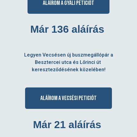
c
Aláírom a gyáli peticiót
s
Már 136 aláírás
é
s
Legyen Vecsésen új buszmegállópár a
Besztercei utca és Lőrinci út
t
kereszteződésének közelében!
ö
Aláírom a vecsési peticiót
s
s
Már 21 aláírás
z