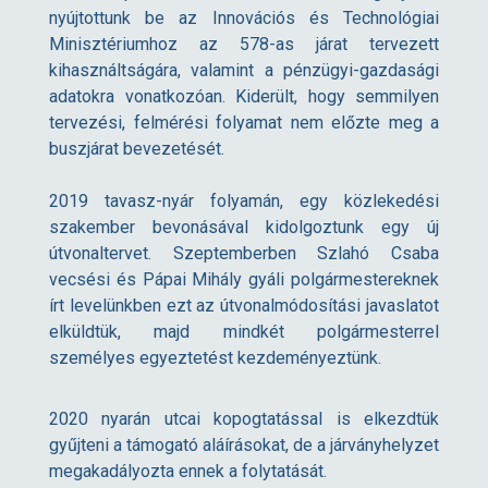
nyújtottunk be az Innovációs és Technológiai
-
Minisztériumhoz az 578-as járat tervezett
kihasználtságára, valamint a pénzügyi-gazdasági
a
adatokra vonatkozóan. Kiderült, hogy semmilyen
tervezési, felmérési folyamat nem előzte meg a
buszjárat bevezetését.
s
2019 tavasz-nyár folyamán, egy közlekedési
b
szakember bevonásával kidolgoztunk egy új
útvonaltervet. Szeptemberben Szlahó Csaba
u
vecsési és Pápai Mihály gyáli polgármestereknek
írt levelünkben ezt az útvonalmódosítási javaslatot
elküldtük, majd mindkét polgármesterrel
s
személyes egyeztetést kezdeményeztünk.
z
2020 nyarán utcai kopogtatással is elkezdtük
gyűjteni a támogató aláírásokat, de a járványhelyzet
megakadályozta ennek a folytatását.