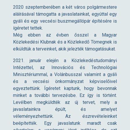
2020 szeptemberében a két város polgármestere
aláírásával támogatta a javaslatainkat, egyúttal egy
gyáli és egy vecsési buszmegállópár építésére is
ígéretet tettek.
Még ebben az évben ősszel a Magyar
Közlekedési Klubnak és a Közlekedő Tömegnek is
elküldtük a terveinket, akik jelezték támogatásukat.
2021. január elején a Közlekedéstudományi
Intézettel, az Innovációs és Technológiai
Minisztériummal, a Volánbusszal valamint a gyáli
és a vecsési önkormányzat képviselőivel
egyeztettünk. Ígéretet kaptunk, hogy bevonnak
minket a további tervezésbe. Ez így is történt.
Levélben megküldték az új tervet, mely a
javaslatainkra épült, és amelyet
véleményezhettünk. Az észrevételeinket
beépítették. Egy javaslatunk maradt csak