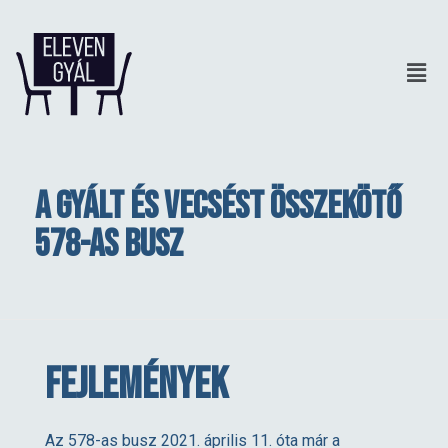
A Gyált és Vecsést összekötő
578-as busz
A
FEJLEMÉNYEK
G
Az 578-as busz 2021. április 11. óta már a