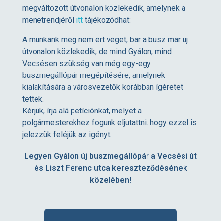
y
megváltozott útvonalon közlekedik, amelynek a
menetrendjéről
itt
tájékozódhat:
á
A munkánk még nem ért véget, bár a busz már új
útvonalon közlekedik, de mind Gyálon, mind
l
Vecsésen szükség van még egy-egy
buszmegállópár megépítésére, amelynek
t
kialakítására a városvezetők korábban ígéretet
tettek.
é
Kérjük, írja alá petíciónkat, melyet a
polgármesterekhez fogunk eljutattni, hogy ezzel is
jelezzük feléjük az igényt.
s
Legyen Gyálon új buszmegállópár a Vecsési út
V
és Liszt Ferenc utca kereszteződésének
közelében!
e