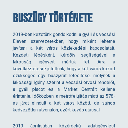
e
Buszügy története
k
2019-ben kezdtünk gondolkodni a gyáli és vecsési
Eleven szervezetekben, hogy miként lehetne
ö
javítani a két város közlekedési kapcsolatait.
Kezdeti lépésként, kérdőív segítségével a
t
lakosság igényeit mértük fel. Arra a
következtetésre jutottunk, hogy a két város között
ő
szükséges egy buszjárat létesítése, melynek a
lakossági igény szerint a vecsési orvosi rendelőt,
a gyáli piacot és a Market Centrált kellene
5
érintenie. Időközben, a metrófelújítás miatt az 578-
as járat elindult a két város között, de sajnos
7
kedvezőtlen útvonalon, ezért kevés utassal.
8
2019 áprilisában közérdekű adatigénylést