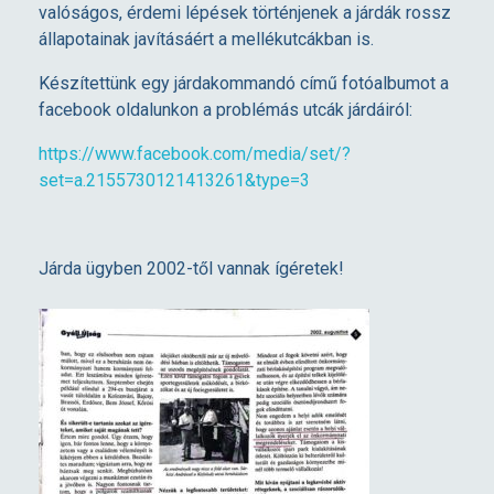
valóságos, érdemi lépések történjenek a járdák rossz
állapotainak javításáért a mellékutcákban is.
Készítettünk egy járdakommandó című fotóalbumot a
facebook oldalunkon a problémás utcák járdáiról:
https://www.facebook.com/media/set/?
set=a.2155730121413261&type=3
Járda ügyben 2002-től vannak ígéretek!