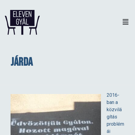
Járda
J
2016-
ban a
á
közvilá
gítás
r
problém
ái