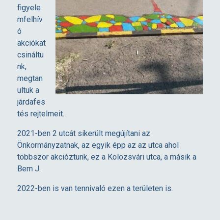
figyele
mfelhív
ó
akciókat
csináltu
nk,
megtan
ultuk a
járdafes
tés rejtelmeit.
2021-ben 2 utcát sikerült megújítani az
Önkormányzatnak, az egyik épp az az utca ahol
többször akcióztunk, ez a Kolozsvári utca, a másik a
Bem J.
2022-ben is van tennivaló ezen a területen is.