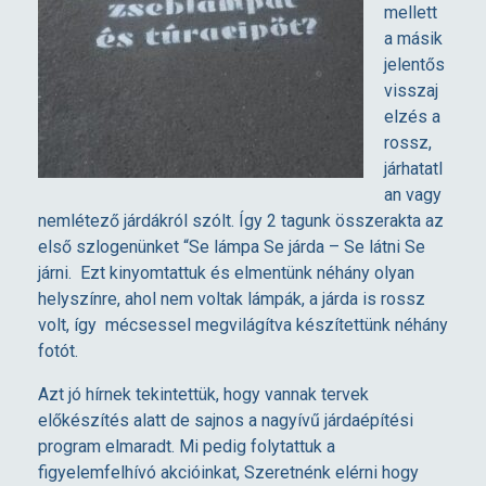
mellett
d
a másik
jelentős
a
visszaj
elzés a
rossz,
járhatatl
an vagy
nemlétező járdákról szólt. Így 2 tagunk összerakta az
első szlogenünket “Se lámpa Se járda – Se látni Se
járni. Ezt kinyomtattuk és elmentünk néhány olyan
helyszínre, ahol nem voltak lámpák, a járda is rossz
volt, így mécsessel megvilágítva készítettünk néhány
fotót.
Azt jó hírnek tekintettük, hogy vannak tervek
előkészítés alatt de sajnos a nagyívű járdaépítési
program elmaradt. Mi pedig folytattuk a
figyelemfelhívó akcióinkat, Szeretnénk elérni hogy