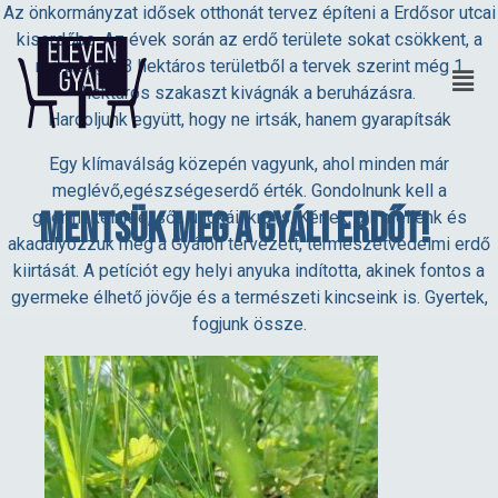
Az önkormányzat idősek otthonát tervez építeni a Erdősor utcai
kiserdőbe. Az évek során az erdő területe sokat csökkent, a
mára alig 3,3 hektáros területből a tervek szerint még 1
hektáros szakaszt kivágnák a beruházásra.
Harcoljunk együtt, hogy ne irtsák, hanem gyarapítsák
Egy klímaválság közepén vagyunk, ahol minden már
meglévő,egészségeserdő érték. Gondolnunk kell a
Mentsük meg a gyáli erdőt!
gyermekeinkre, sőt, unokáinkra is. Kérlek, állj mellénk és
akadályozzuk meg a Gyálon tervezett, természetvédelmi erdő
kiirtását. A petíciót egy helyi anyuka indította, akinek fontos a
gyermeke élhető jövője és a természeti kincseink is. Gyertek,
fogjunk össze.
M
e
Írd alá a peticiót!
n