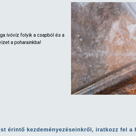
ga ívóvíz folyik a csapból és a
vízet a poharainkba!
ost érintő kezdeményezéseinkről, iratkozz fel a 