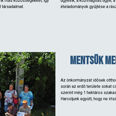
nk más közösségekkel, így
ügyeink, a közvilágítás ügye, 
l társadalmat.
ételadományok gyűjtése a rász
Mentsük meg
Az önkormányzat idősek otthon
során az erdő területe sokat cs
szerint még 1 hektáros szakas
Harcoljunk együtt, hogy ne irt