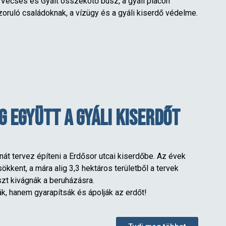
a Vecsés és Gyált összekötő busz, a gyáli piacon
oruló családoknak, a vízügy és a gyáli kiserdő védelme.
 együtt a gyáli kiserdőt
át tervez építeni a Erdősor utcai kiserdőbe. Az évek
ökkent, a mára alig 3,3 hektáros területből a tervek
zt kivágnák a beruházásra.
sák, hanem gyarapítsák és ápolják az erdőt!