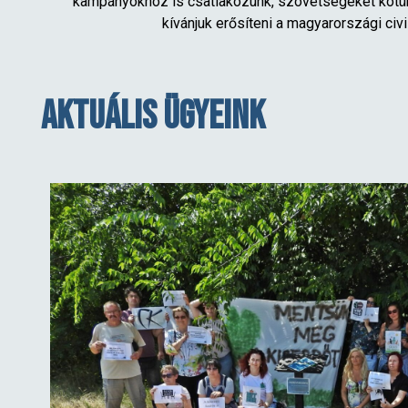
kampányokhoz is csatlakozunk, szövetségeket kötü
kívánjuk erősíteni a magyarországi civi
Aktuális ügyeink