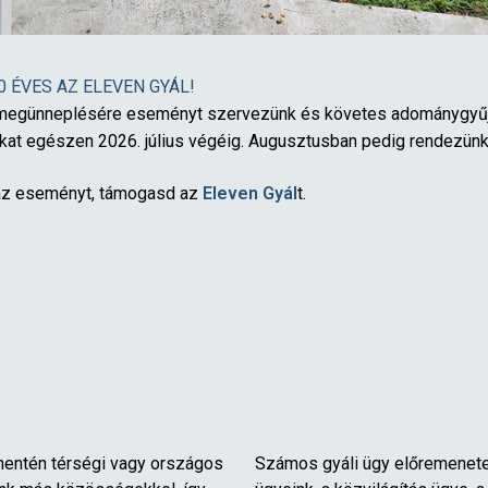
0 ÉVES AZ ELEVEN GYÁL!
megünneplésére eseményt szervezünk és követes adománygyűjtés
at egészen 2026. július végéig. Augusztusban pedig rendezünk
z eseményt, támogasd az
Eleven Gyál
t.
 mentén térségi vagy országos
Számos gyáli ügy előremenete