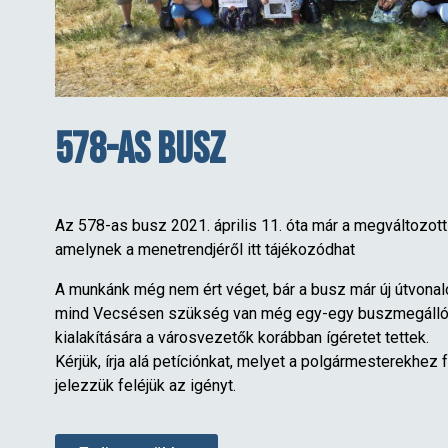
578-as busz
Az 578-as busz 2021. április 11. óta már a megváltozott
amelynek a menetrendjéről
itt
tájékozódhat
A munkánk még nem ért véget, bár a busz már új útvonal
mind Vecsésen szükség van még egy-egy buszmegálló
kialakítására a városvezetők korábban ígéretet tettek.
Kérjük, írja alá petíciónkat, melyet a polgármesterekhez f
jelezzük feléjük az igényt.