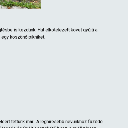
be is kezdünk. Hat elkötelezett követ gyűjti a
 egy köszönő pikniket.
léért tettünk már. A leghíresebb nevünkhöz fűződő