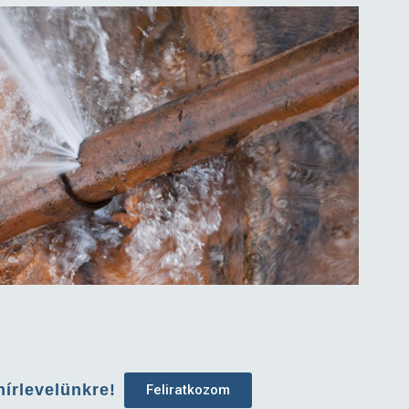
hírlevelünkre!
Feliratkozom