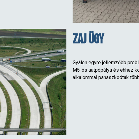
Zaj ügy
Gyálon egyre jellemzőbb probl
M5-ös autpópályá és ehhez k
alkalommal panaszkodtak több