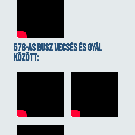
578-as busz Vecsés És Gyál
között: