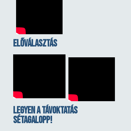
Előválasztás
Legyen a távoktatás
sétagalopp!