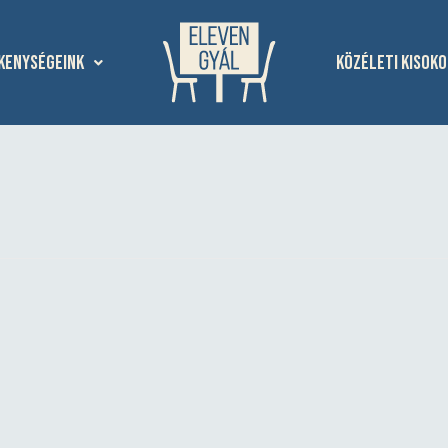
kenységeink
Közéleti kisoko