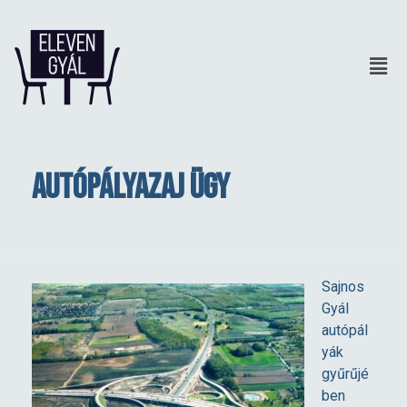
Autópályazaj ügy
A
Sajnos
Gyál
u
autópál
yák
t
gyűrűjé
ben