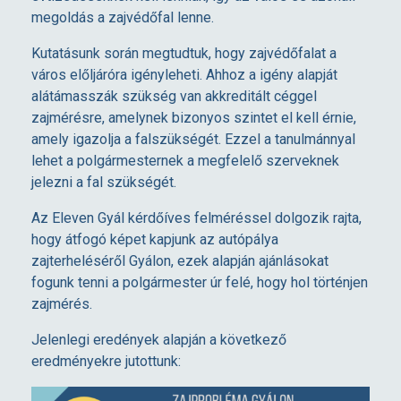
j
megoldás a zajvédőfal lenne.
Kutatásunk során megtudtuk, hogy zajvédőfalat a
ü
város előljáróra igényleheti. Ahhoz a igény alapját
alátámasszák szükség van akkreditált céggel
g
zajmérésre, amelynek bizonyos szintet el kell érnie,
amely igazolja a falszükségét. Ezzel a tanulmánnyal
y
lehet a polgármesternek a megfelelő szerveknek
jelezni a fal szükségét.
Az Eleven Gyál kérdőíves felméréssel dolgozik rajta,
hogy átfogó képet kapjunk az autópálya
zajterheléséről Gyálon, ezek alapján ajánlásokat
fogunk tenni a polgármester úr felé, hogy hol történjen
zajmérés.
Jelenlegi eredények alapján a következő
eredményekre jutottunk: