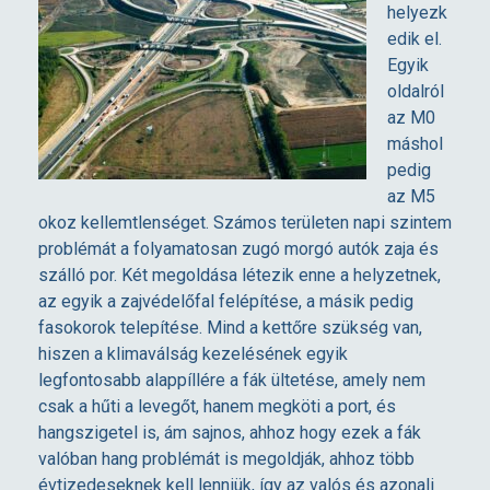
helyezk
ó
edik el.
Egyik
p
oldalról
az M0
á
máshol
pedig
az M5
l
okoz kellemtlenséget. Számos területen napi szintem
problémát a folyamatosan zugó morgó autók zaja és
y
szálló por. Két megoldása létezik enne a helyzetnek,
az egyik a zajvédelőfal felépítése, a másik pedig
a
fasokorok telepítése. Mind a kettőre szükség van,
hiszen a klimaválság kezelésének egyik
z
legfontosabb alappíllére a fák ültetése, amely nem
csak a hűti a levegőt, hanem megköti a port, és
hangszigetel is, ám sajnos, ahhoz hogy ezek a fák
a
valóban hang problémát is megoldják, ahhoz több
évtizedeseknek kell lenniük, így az valós és azonali