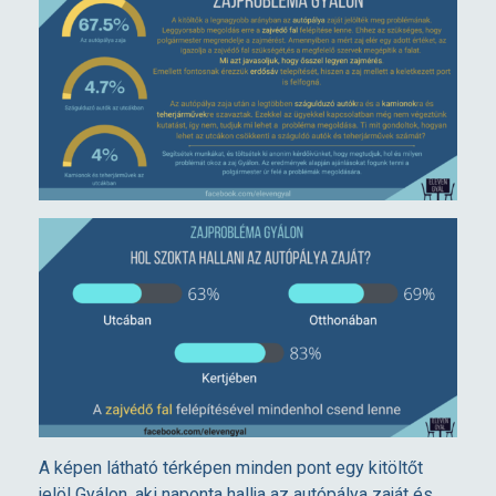
A képen látható térképen minden pont egy kitöltőt
jelöl Gyálon, aki naponta hallja az autópálya zaját és