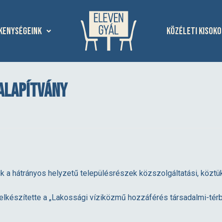
kenységeink
Közéleti kisoko
Alapítvány
k a hátrányos helyzetű településrészek közszolgáltatási, köztü
 elkészítette a „Lakossági víziközmű hozzáférés társadalmi-térb