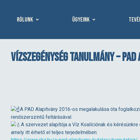
Rólunk
Ügyeink
Tevé
Vízszegénység tanulmány – PAD 
V
A PAD Alapítvány 2016-os megalakulása óta foglalkozi
rendszerszintű feltárásával.
í
A szervezet alapítója a Víz Koalíciónak és kérésünkre
amely itt érhető el teljes terjedelmében:
https://www.cka.hu/a-pad-alapitvany-kutatasi-bemutatoja/