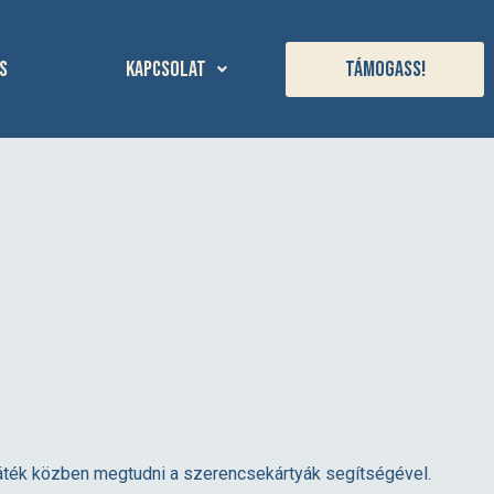
s
Kapcsolat
Támogass!
 játék közben megtudni a szerencsekártyák segítségével.