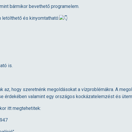
, mint bármikor bevethető programelem.
 letölthető és kinyomtatható:
ató is.
unk az, hogy szeretnénk megoldásokat a vízproblémákra. A megold
ése érdekében valamint egy országos kockázatelemzést és ütem
or itt megtehetitek:
3947
alíció”