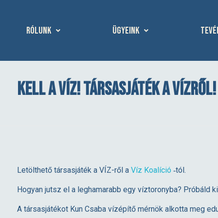
Rólunk
Ügyeink
Tevé
Kell a víz! Társasjáték a vízről!
K
Letölthető társasjáték a VÍZ-ről a
Víz Koalíció
‑tól.
e
Hogyan jutsz el a leghamarabb egy víztoronyba? Próbáld ki
A társasjátékot Kun Csaba vízépítő mérnök alkotta meg edu