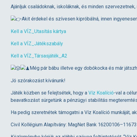
l
Ajánljuk családoknak, iskoláknak, és minden szervezetnek
l
Akit érdekel és szívesen kipróbálná, innen ingyenesen
Kell a VÍZ_Utasítás kártya
a
Kell a VÍZ_Játékszabály
v
Kell a VÍZ_Társasjáték_A2
í
Még pár bábu illetve egy dobókocka és már játszh
Jó szórakozást kívánunk!
z
Játék közben se felejtsétek, hogy a
Víz Koalíció
-val a cél
!
beavatkozást sürgetünk a pénzügyi stabilitás megteremt
Ha pedig szeretnétek támogatni a Víz Koalíció munkáját, akk
T
Civil Kollégium Alapítvány: MagNet Bank 16200106–1167
á
Közleménybe kérjük az alábbi szöveg feltüntetését: “Víz Ko