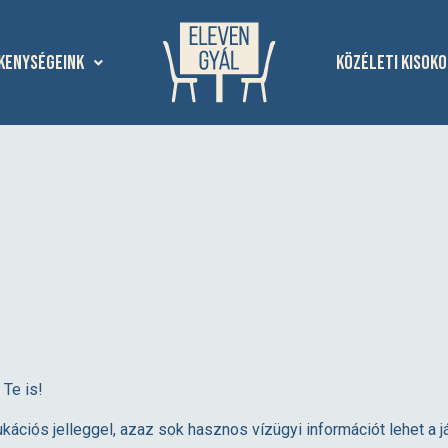
kenységeink
Közéleti kisoko
 Te is!
kációs jelleggel, azaz sok hasznos vízügyi információt lehet a