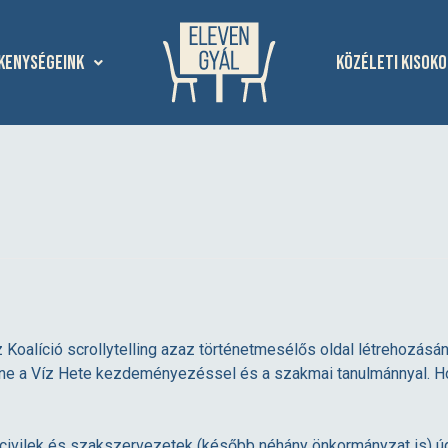
kenységeink
Közéleti kisoko
Koalíció scrollytelling azaz történetmesélős oldal létrehozásán,
enne a Víz Hete kezdeményezéssel és a szakmai tanulmánnyal. Hog
ta civilek és szakszervezetek (később néhány önkormányzat is) 