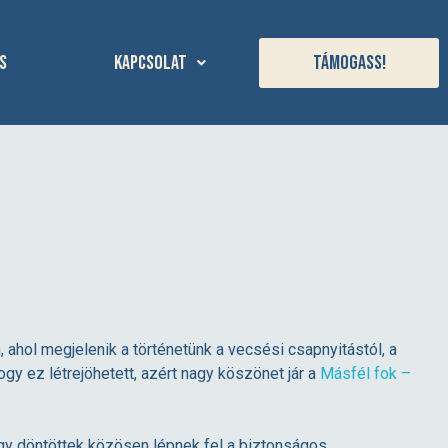
s
Kapcsolat
Támogass!
 ahol megjelenik a történetünk a vecsési csapnyitástól, a
y ez létrejöhetett, azért nagy köszönet jár a
Másfél fok –
úgy döntöttek közösen lépnek fel a biztonságos