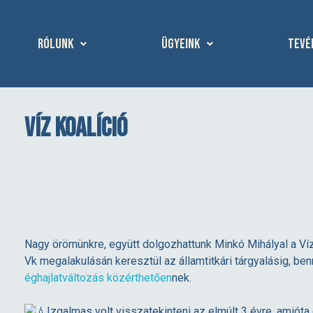
Rólunk
Ügyeink
Tevé
Víz Koalíció
V
Nagy örömünkre, együtt dolgozhattunk Minkó Mihályal a Víz 
Vk megalakulásán keresztül az államtitkári tárgyalásig, b
í
éghajlatváltozás közérthetően
nek.
Izgalmas volt visszatekinteni az elmúlt 3 évre, amió