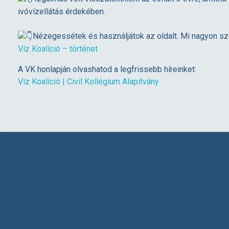
z
ivóvízellátás érdekében.
K
Nézegessétek és használjátok az oldalt. Mi nagyon sze
Víz Koalíció – történet
o
A VK honlapján olvashatod a legfrissebb híreinket:
Víz Koalíció | Civil Kollégium Alapítvány
a
l
í
c
i
ó