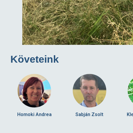
Követeink
Homoki Andrea
Sabján Zsolt
Kl