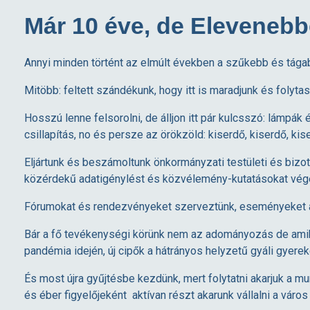
Már 10 éve, de Elevenebb
Annyi minden történt az elmúlt években a szűkebb és tágab
Mitöbb: feltett szándékunk, hogy itt is maradjunk és folyt
Hosszú lenne felsorolni, de álljon itt pár kulcsszó: lámpák
csillapítás, no és persze az örökzöld: kiserdő, kiserdő, kis
Eljártunk és beszámoltunk önkormányzati testületi és bizo
közérdekű adatigénylést és közvélemény-kutatásokat végezt
Fórumokat és rendezvényeket szerveztünk, eseményeket a 
Bár a fő tevékenységi körünk nem az adományozás de amikor
pandémia idején, új cipők a hátrányos helyzetű gyáli gyere
És most újra gyűjtésbe kezdünk, mert folytatni akarjuk a m
és éber figyelőjeként aktívan részt akarunk vállalni a váro