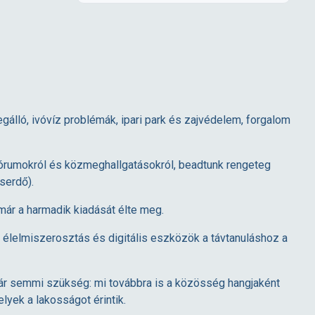
gálló, ivóvíz problémák, ipari park és zajvédelem, forgalom
 fórumokról és közmeghallgatásokról, beadtunk rengeteg
serdő).
ár a harmadik kiadását élte meg.
 élelmiszerosztás és digitális eszközök a távtanuláshoz a
 már semmi szükség: mi továbbra is a közösség hangjaként
elyek a lakosságot érintik.