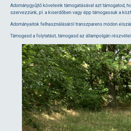
Adománygyűjtő követeink támogatásával azt támogatod, hog
szervezzünk, pl. a kiserdőben vagy épp támogassuk a közt
Adományaitok felhasználásáról transzparens módon elszám
Támogasd a folytatást, támogasd az állampolgári részvételt, 