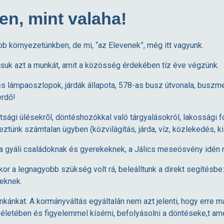
en, mint valaha!
b környezetünkben, de mi, “az Elevenek”, még itt vagyunk.
assuk azt a munkát, amit a közösség érdekében tíz éve végzünk.
 és lámpaoszlopok, járdák állapota, 578-as busz útvonala, buszme
erdő!
ttsági ülésekről, döntéshozókkal való tárgyalásokról, lakossági
ünk számtalan ügyben (közvilágítás, járda, víz, közlekedés, ki
gyáli családoknak és gyerekeknek, a Jálics meseösvény idén m
 a legnagyobb szükség volt rá, beleálltunk a direkt segítésbe:
keknek.
unkánkat. A kormányváltás egyáltalán nem azt jelenti, hogy erre
s életében és figyelemmel kísérni, befolyásolni a döntéseke,t am