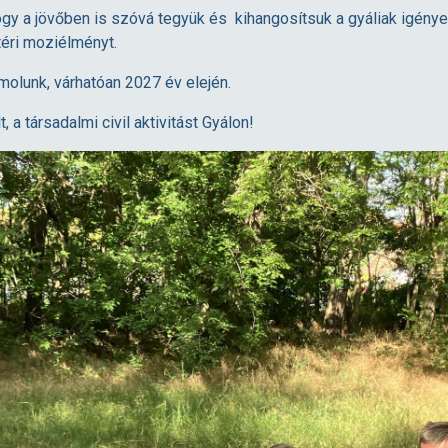
y a jövőben is szóvá tegyük és kihangosítsuk a gyáliak igénye
éri moziélményt.
olunk, várhatóan 2027 év elején.
a társadalmi civil aktivitást Gyálon!