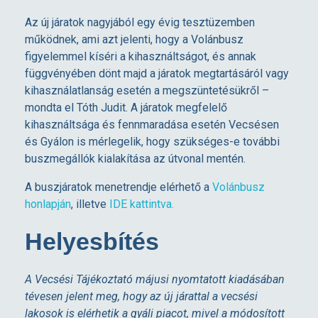
é
Az új járatok nagyjából egy évig tesztüzemben
működnek, ami azt jelenti, hogy a Volánbusz
s
figyelemmel kíséri a kihasználtságot, és annak
függvényében dönt majd a járatok megtartásáról vagy
é
kihasználatlanság esetén a megszüntetésükről –
mondta el Tóth Judit. A járatok megfelelő
s
kihasználtsága és fennmaradása esetén Vecsésen
és Gyálon is mérlegelik, hogy szükséges-e további
buszmegállók kialakítása az útvonal mentén.
G
A buszjáratok menetrendje elérhető a
Volánbusz
y
honlapján
, illetve
IDE kattintva.
Helyesbítés
á
l
A Vecsési Tájékoztató májusi nyomtatott kiadásában
tévesen jelent meg, hogy az új járattal a vecsési
lakosok is elérhetik a gyáli piacot, mivel a módosított