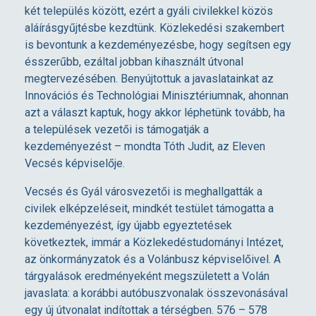
két település között, ezért a gyáli civilekkel közös
d
aláírásgyűjtésbe kezdtünk. Közlekedési szakembert
is bevontunk a kezdeményezésbe, hogy segítsen egy
i
ésszerűbb, ezáltal jobban kihasznált útvonal
megtervezésében. Benyújtottuk a javaslatainkat az
k
Innovációs és Technológiai Minisztériumnak, ahonnan
azt a választ kaptuk, hogy akkor léphetünk tovább, ha
a települések vezetői is támogatják a
B
kezdeményezést – mondta Tóth Judit, az Eleven
Vecsés képviselője.
u
Vecsés és Gyál városvezetői is meghallgatták a
civilek elképzeléseit, mindkét testület támogatta a
d
kezdeményezést, így újabb egyeztetések
következtek, immár a Közlekedéstudományi Intézet,
a
az önkormányzatok és a Volánbusz képviselőivel. A
tárgyalások eredményeként megszületett a Volán
p
javaslata: a korábbi autóbuszvonalak összevonásával
egy új útvonalat indítottak a térségben. 576 – 578