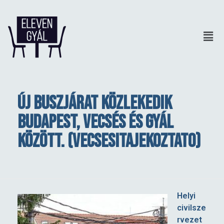
Új buszjárat közlekedik
Budapest, Vecsés és Gyál
között. (vecsesitajekoztato)
Ú
Helyi
civilsze
j
rvezet