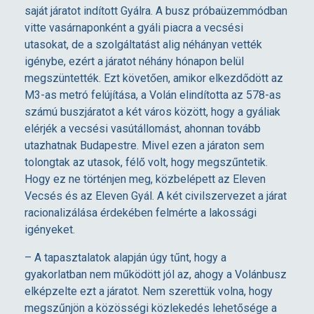
saját járatot indított Gyálra. A busz próbaüzemmódban
t
vitte vasárnaponként a gyáli piacra a vecsési
utasokat, de a szolgáltatást alig néhányan vették
k
igénybe, ezért a járatot néhány hónapon belül
megszüntették. Ezt követően, amikor elkezdődött az
M3-as metró felújítása, a Volán elindította az 578-as
ö
számú buszjáratot a két város között, hogy a gyáliak
elérjék a vecsési vasútállomást, ahonnan tovább
z
utazhatnak Budapestre. Mivel ezen a járaton sem
tolongtak az utasok, félő volt, hogy megszűntetik.
l
Hogy ez ne történjen meg, közbelépett az Eleven
Vecsés és az Eleven Gyál. A két civilszervezet a járat
racionalizálása érdekében felmérte a lakossági
e
igényeket.
k
– A tapasztalatok alapján úgy tűnt, hogy a
gyakorlatban nem működött jól az, ahogy a Volánbusz
e
elképzelte ezt a járatot. Nem szerettük volna, hogy
megszűnjön a közösségi közlekedés lehetősége a