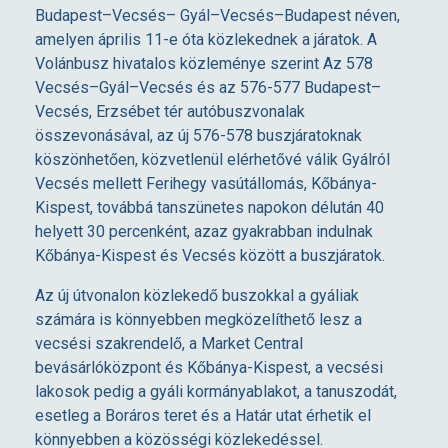
e
Budapest–Vecsés– Gyál–Vecsés–Budapest néven,
amelyen április 11-e óta közlekednek a járatok. A
Volánbusz hivatalos közleménye szerint Az 578
s
Vecsés–Gyál–Vecsés és az 576-577 Budapest–
Vecsés, Erzsébet tér autóbuszvonalak
t
összevonásával, az új 576-578 buszjáratoknak
köszönhetően, közvetlenül elérhetővé válik Gyálról
,
Vecsés mellett Ferihegy vasútállomás, Kőbánya-
Kispest, továbbá tanszünetes napokon délután 40
helyett 30 percenként, azaz gyakrabban indulnak
V
Kőbánya-Kispest és Vecsés között a buszjáratok.
e
Az új útvonalon közlekedő buszokkal a gyáliak
számára is könnyebben megközelíthető lesz a
c
vecsési szakrendelő, a Market Central
bevásárlóközpont és Kőbánya-Kispest, a vecsési
lakosok pedig a gyáli kormányablakot, a tanuszodát,
s
esetleg a Boráros teret és a Határ utat érhetik el
könnyebben a közösségi közlekedéssel.