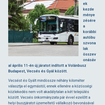
ek
b
kezde
ménye
zésére
u
a
korábbi
s
autóbu
szvona
z
lak
összev
onásáv
j
al április 11-én új járatot indított a Volánbusz
Budapest, Vecsés és Gyál között.
á
Vecsést és Gyált mindössze néhány kilométer
r
választja el egymástól, ennek ellenére a közösségi
közlekedés nem volt akadálytalan a két település
között. Vecsés önkormányzata pár évvel ezelőtt a
a
helyi buszjáratot üzemeltető vállalkozó bevonásával