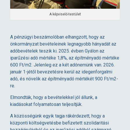
a
A képviselő-testület
k
A pénzügyi beszámolóban elhangzott, hogy az
ö
önkormányzat bevételeinek legnagyobb hányadát az
adóbevételek teszik ki. 2025. évben Gyálon az
z
iparűzési adó mértéke 1,8%, az építményadó mértéke
600 Ft/m
2
. Jelenleg ez a két adónemünk van. 2026.
január 1-jétől bevezetésre kerül az idegenforgalmi
m
adó, és növelik az építményadó mértékét 900 Ft/m
2
-
re.
e
Elmondták, hogy a bevételekkel jól állunk, a
kiadásokat folyamatosan teljesítjük.
g
A közösségünk egyik tagja rákérdezett, hogy a
h
központi költségvetésbe befizetett szolidaritási
hozzájárulásból és az iparűzési adóból származó