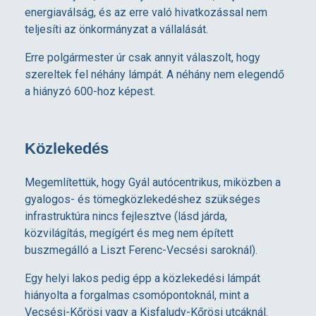
energiaválság, és az erre való hivatkozással nem
teljesíti az önkormányzat a vállalását.
Erre polgármester úr csak annyit válaszolt, hogy
szereltek fel néhány lámpát. A néhány nem elegendő
a hiányzó 600-hoz képest.
Közlekedés
Megemlítettük, hogy Gyál autócentrikus, miközben a
gyalogos- és tömegközlekedéshez szükséges
infrastruktúra nincs fejlesztve (lásd járda,
közvilágítás, megígért és meg nem épített
buszmegálló a Liszt Ferenc-Vecsési saroknál).
Egy helyi lakos pedig épp a közlekedési lámpát
hiányolta a forgalmas csomópontoknál, mint a
Vecsési-Kőrösi vagy a Kisfaludy-Kőrösi utcáknál.