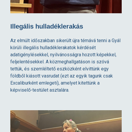
Illegális hulladéklerakás
Az elmúlt időszakban sikerült újra témává tenni a Gyál
körüli illegális hulladéklerakatok kérdését
adatigénylésekkel, nyilvánosságra hozott képekkel,
feljelentésekkel. A közmeghallgatáson is szóvá
tettük, és szemléltető eszközként elvittünk egy
földből kiásott vasrudat (ezt az egyik tagunk csak
Excaliburként emlegeti), amelyet kitettünk a
képviselő-testület asztalára.