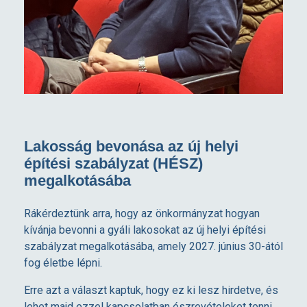
Lakosság bevonása az új helyi
építési szabályzat (HÉSZ)
megalkotásába
Rákérdeztünk arra, hogy az önkormányzat hogyan
kívánja bevonni a gyáli lakosokat az új helyi építési
szabályzat megalkotásába, amely 2027. június 30-ától
fog életbe lépni.
Erre azt a választ kaptuk, hogy ez ki lesz hirdetve, és
lehet majd ezzel kapcsolatban észrevételeket tenni.