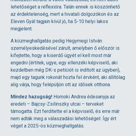
lehetőséget a reflexióra. Talán ennek is köszönhető
az érdektelenség, mert a hivatali dolgozókon és az
Eleven Gyál tagjain kívül jó, ha 5-10 helyi lakos
megjelent.
A közmeghallgatás pedig Hegymegi István
személyeskedésével zárult, amelyben ő először is
kifejtette, hogy a kiserdő ügyét el kell most már
engedni (értitek, ugye, egy ellenzéki képviselő, aki
kezdetben még DK-s petíciót is indított az ügyben),
majd egy tagunk rokonát hozta fel érvként, aki állítólag
alig várja, hogy felépüljön ott az idősek otthona.
Mindez hazugság!
Homoki Andrea édesanyja az
eredeti – Bajcsy-Zsilinszky utcai – terveket
támogatta. Ezt ferdítette el a képviselő, és erre már
nem adták meg a válaszadási lehetőséget. Így ért
véget a 2025-ös közmeghallgatás.