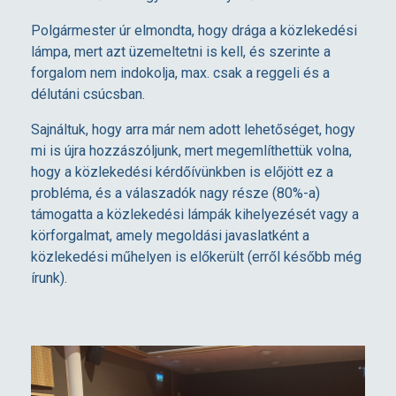
Polgármester úr elmondta, hogy drága a közlekedési
lámpa, mert azt üzemeltetni is kell, és szerinte a
forgalom nem indokolja, max. csak a reggeli és a
délutáni csúcsban.
Sajnáltuk, hogy arra már nem adott lehetőséget, hogy
mi is újra hozzászóljunk, mert megemlíthettük volna,
hogy a közlekedési kérdőívünkben is előjött ez a
probléma, és a válaszadók nagy része (80%-a)
támogatta a közlekedési lámpák kihelyezését vagy a
körforgalmat, amely megoldási javaslatként a
közlekedési műhelyen is előkerült (erről később még
írunk).