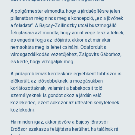
A polgármester elmondta, hogy a járdaépítésre jelen
pillanatban még nincs meg a koncepció, „ez a jövőnek
a feladata”. A Bajcsy-Zsilinszky utcai buszmegálló
felújítására azt mondta, hogy amint vége lesz a télnek,
és engedni fogja az időjárás, akkor ezt már akár
nemsokára meg is lehet csinálni. Odafordult a
városgazdálkodás vezetőjéhez, Zsigovits Gáborhoz,
és kérte, hogy vizsgálják meg.
A járdaproblémák kérdésköre egyébként többször is
előkerült: az idősebbeknek, a mozgásukban
korlátozottaknak, valamint a babakocsit toló
személyeknek is gondot okoz a járdán való
közlekedés, ezért sokszor az úttesten kénytelenek
közlekedni.
Ha minden igaz, akkor jövőre a Bajcsy-Brassói-
Erdősor szakasza felújításra kerülhet, ha találnak rá