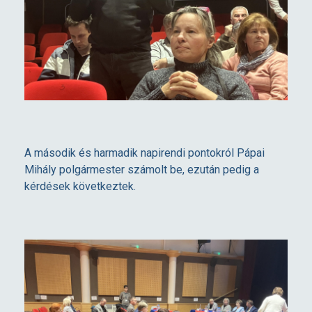
r
ó
l
–
A második és harmadik napirendi pontokról Pápai
2
Mihály polgármester számolt be, ezután pedig a
kérdések következtek.
0
2
5