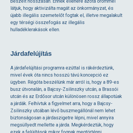
beszélt hosszasan. Ennek ellenére azóta örömmel
látjuk, hogy aktivizálta magát az önkormányzat, és
újabb illegális szemetelőt fogtak el, illetve megalakult
egy térségi összefogás az illegális
hulladéklerakások ellen.
Járdafelújítás
A járdafelújítási programra ezúttal is rákérdeztünk,
mivel évek óta nincs hosszú távú koncepció ez
ügyben. Régóta beszélünk már arról is, hogy a 89-es
busz útvonalán, a Bajcsy-Zsilinszky utcán, a Brassói
utcán és az Erdősor utcán különösen rossz állapotúak
a járdák. Felhívtuk a figyelmet arra, hogy a Bajcsy-
Zsilinszky utcában lévő buszmegállónál nem lehet
biztonságosan a járdaszigetre lépni, mivel annyira
megsüllyedt mellette a járda. Megkérdeztük, hogy
ezek a felújítások mikor fognak megtörténni.