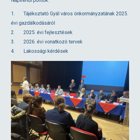
Napirendi pontok:
e
Tájékoztató Gyál város önkormányzatának 2025.
évi gazdálkodásáról
s
2025. évi fejlesztések
2026. évi vonatkozó tervek
z
Lakossági kérdések
á
m
o
l
ó