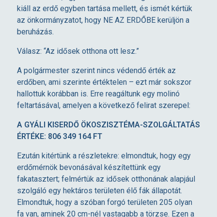
kiáll az erdő egyben tartása mellett, és ismét kértük
az önkormányzatot, hogy NE AZ ERDŐBE kerüljön a
beruházás.
Válasz: “Az idősek otthona ott lesz.”
A polgármester szerint nincs védendő érték az
erdőben, ami szerinte értéktelen – ezt már sokszor
hallottuk korábban is. Erre reagáltunk egy molinó
feltartásával, amelyen a következő felirat szerepel:
A GYÁLI KISERDŐ ÖKOSZISZTÉMA-SZOLGÁLTATÁS
ÉRTÉKE: 806 349 164 FT
Ezután kitértünk a részletekre: elmondtuk, hogy egy
erdőmérnök bevonásával készítettünk egy
fakatasztert; felmértük az idősek otthonának alapjául
szolgáló egy hektáros területen élő fák állapotát.
Elmondtuk, hogy a szóban forgó területen 205 olyan
fa van, aminek 20 cm-nél vastagabb a törzse. Ezen a