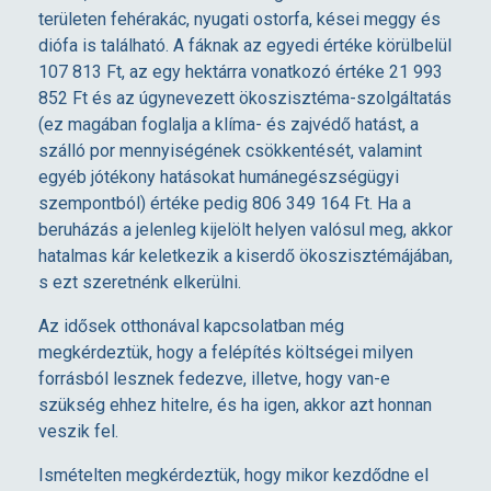
területen fehérakác, nyugati ostorfa, kései meggy és
diófa is található. A fáknak az egyedi értéke körülbelül
107 813 Ft, az egy hektárra vonatkozó értéke 21 993
852 Ft és az úgynevezett ökoszisztéma-szolgáltatás
(ez magában foglalja a klíma- és zajvédő hatást, a
szálló por mennyiségének csökkentését, valamint
egyéb jótékony hatásokat humánegészségügyi
szempontból) értéke pedig 806 349 164 Ft. Ha a
beruházás a jelenleg kijelölt helyen valósul meg, akkor
hatalmas kár keletkezik a kiserdő ökoszisztémájában,
s ezt szeretnénk elkerülni.
Az idősek otthonával kapcsolatban még
megkérdeztük, hogy a felépítés költségei milyen
forrásból lesznek fedezve, illetve, hogy van-e
szükség ehhez hitelre, és ha igen, akkor azt honnan
veszik fel.
Ismételten megkérdeztük, hogy mikor kezdődne el