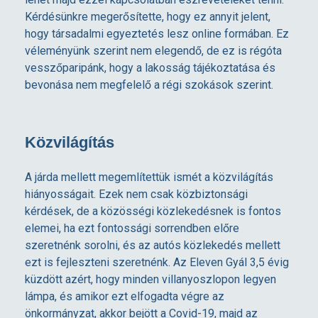
Kérdésünkre megerősítette, hogy ez annyit jelent,
hogy társadalmi egyeztetés lesz online formában. Ez
véleményünk szerint nem elegendő, de ez is régóta
vesszőparipánk, hogy a lakosság tájékoztatása és
bevonása nem megfelelő a régi szokások szerint.
Közvilágítás
A járda mellett megemlítettük ismét a közvilágítás
hiányosságait. Ezek nem csak közbiztonsági
kérdések, de a közösségi közlekedésnek is fontos
elemei, ha ezt fontossági sorrendben előre
szeretnénk sorolni, és az autós közlekedés mellett
ezt is fejleszteni szeretnénk. Az Eleven Gyál 3,5 évig
küzdött azért, hogy minden villanyoszlopon legyen
lámpa, és amikor ezt elfogadta végre az
önkormányzat, akkor bejött a Covid-19, majd az