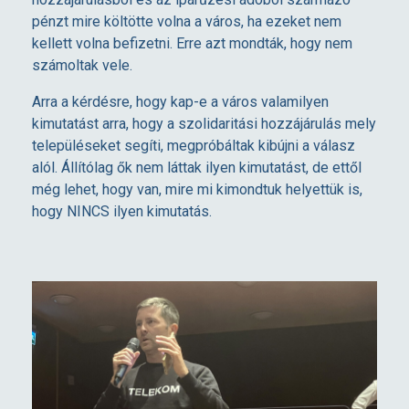
a
pénzt mire költötte volna a város, ha ezeket nem
kellett volna befizetni. Erre azt mondták, hogy nem
számoltak vele.
l
Arra a kérdésre, hogy kap-e a város valamilyen
l
kimutatást arra, hogy a szolidaritási hozzájárulás mely
településeket segíti, megpróbáltak kibújni a válasz
alól. Állítólag ők nem láttak ilyen kimutatást, de ettől
g
még lehet, hogy van, mire mi kimondtuk helyettük is,
hogy NINCS ilyen kimutatás.
a
t
á
s